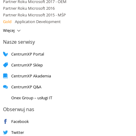
Partner Roku Microsoft 2017 - OEM
Partner Roku Microsoft 2016
Partner Roku Microsoft 2015 - MŚP
Gold
Application Development
Gold
Application Integration
Więcej
Gold
Cloud Platform
Nasze serwisy
Gold
Cloud Productivity
Gold
Data Platform
CentrumXP Portal
Gold
Small and Midmarket Cloud Solutions
Silver
Application Development
CentrumXP Sklep
Silver
Application Integration
Silver
Cloud Platform
CentrumXP Akademia
Silver
Cloud Productivity
CentrumXP Q&A
Silver
Collaboration and Content
Silver
Data Analytics
Onex Group – usługi IT
Silver
Data Platform
Silver
DevOps
Obserwuj nas
Silver
Datacenter
Facebook
Silver
Enterprise Mobility Management
Silver
Small and Midmarket Cloud Solutions
Twitter