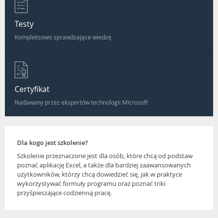
Testy
Kompleksowo sprawdzające wiedzę
Certyfikat
Nadawany przez ekspertów technologii Microsoft
Dla kogo jest szkolenie?
Szkolenie przeznaczone jest dla osób, które chcą od podstaw
poznać aplikację Excel, a także dla bardziej zaawansowanych
użytkowników, którzy chcą dowiedzieć się, jak w praktyce
wykorzystywać formuły programu oraz poznać triki
przyśpieszające codzienną pracę.