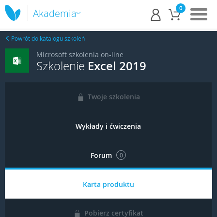
0
Akademia
Powrót do katalogu szkoleń
Microsoft szkolenia on-line
Szkolenie
Excel 2019
Twoje szkolenia
Wykłady i ćwiczenia
Forum
0
Karta produktu
Pobierz certyfikat