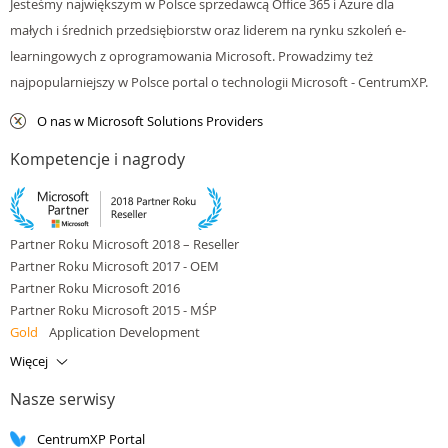
Jesteśmy największym w Polsce sprzedawcą Office 365 i Azure dla
małych i średnich przedsiębiorstw oraz liderem na rynku szkoleń e-
learningowych z oprogramowania Microsoft. Prowadzimy też
najpopularniejszy w Polsce portal o technologii Microsoft - CentrumXP.
O nas w Microsoft Solutions Providers
Kompetencje i nagrody
Partner Roku Microsoft 2018 – Reseller
Partner Roku Microsoft 2017 - OEM
Partner Roku Microsoft 2016
Partner Roku Microsoft 2015 - MŚP
Gold
Application Development
Gold
Application Integration
Więcej
Gold
Cloud Platform
Nasze serwisy
Gold
Cloud Productivity
Gold
Data Platform
CentrumXP Portal
Gold
Small and Midmarket Cloud Solutions