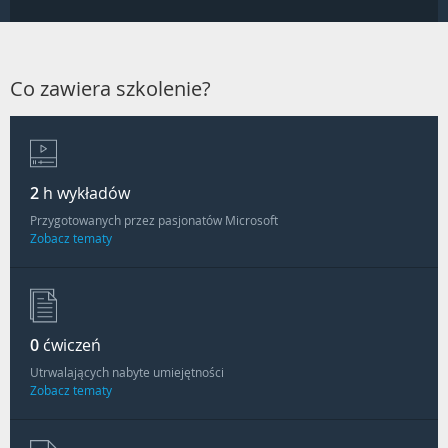
Co zawiera szkolenie?
2
h wykładów
Przygotowanych przez pasjonatów Microsoft
Zobacz tematy
0
ćwiczeń
Utrwalających nabyte umiejętności
Zobacz tematy