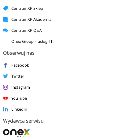
Silver
Application Development
CentrumXP Sklep
Silver
Application Integration
Silver
Cloud Platform
CentrumXP Akademia
Silver
Cloud Productivity
CentrumXP Q&A
Silver
Collaboration and Content
Silver
Data Analytics
Onex Group – usługi IT
Silver
Data Platform
Silver
DevOps
Obserwuj nas
Silver
Datacenter
Facebook
Silver
Enterprise Mobility Management
Silver
Small and Midmarket Cloud Solutions
Twitter
Instagram
YouTube
LinkedIn
Wydawca serwisu