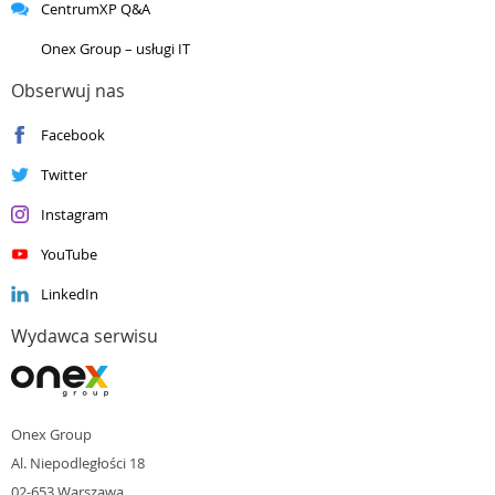
CentrumXP Q&A
Silver
Collaboration and Content
Silver
Data Analytics
Onex Group – usługi IT
Silver
Data Platform
Silver
DevOps
Obserwuj nas
Silver
Datacenter
Facebook
Silver
Enterprise Mobility Management
Silver
Small and Midmarket Cloud Solutions
Twitter
Instagram
YouTube
LinkedIn
Wydawca serwisu
Onex Group
Al. Niepodległości 18
02-653 Warszawa