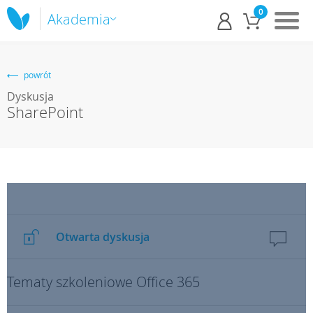
0
Akademia
powrót
Dyskusja
SharePoint
Otwarta dyskusja
Tematy szkoleniowe Office 365