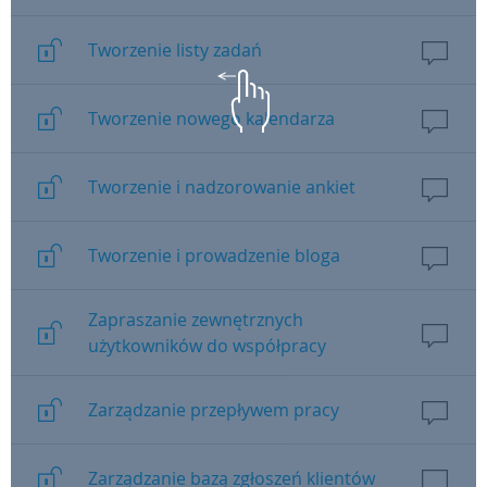
Tworzenie listy zadań
Tworzenie nowego kalendarza
Tworzenie i nadzorowanie ankiet
Tworzenie i prowadzenie bloga
Zapraszanie zewnętrznych
użytkowników do współpracy
Zarządzanie przepływem pracy
Zarządzanie bazą zgłoszeń klientów