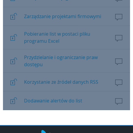
Zarządzanie projektami firmowymi
Pobieranie list w postaci pliku
programu Excel
Przydzielanie i ograniczanie praw
dostępu
Korzystanie ze źródeł danych RSS
Dodawanie alertów do list