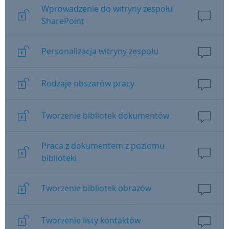
Wprowadzenie do witryny zespołu
SharePoint
Personalizacja witryny zespołu
Rodzaje obszarów pracy
Tworzenie bibliotek dokumentów
Praca z dokumentem z poziomu
biblioteki
Tworzenie bibliotek obrazów
Tworzenie listy kontaktów