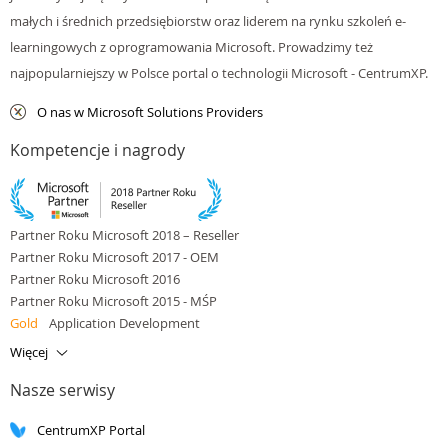
małych i średnich przedsiębiorstw oraz liderem na rynku szkoleń e-
learningowych z oprogramowania Microsoft. Prowadzimy też
najpopularniejszy w Polsce portal o technologii Microsoft - CentrumXP.
O nas w Microsoft Solutions Providers
Kompetencje i nagrody
Partner Roku Microsoft 2018 – Reseller
Partner Roku Microsoft 2017 - OEM
Partner Roku Microsoft 2016
Partner Roku Microsoft 2015 - MŚP
Gold
Application Development
Gold
Application Integration
Więcej
Gold
Cloud Platform
Nasze serwisy
Gold
Cloud Productivity
Gold
Data Platform
CentrumXP Portal
Gold
Small and Midmarket Cloud Solutions