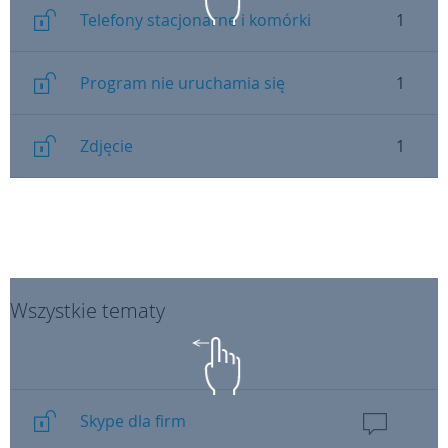
Telefony stacjonarne i komórki
1
Program nie uruchamia się
1
Zdjęcie
1
Wszystkie tematy
Skype dla firm