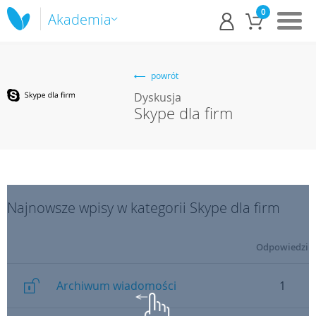
0
Akademia
powrót
Dyskusja
Skype dla firm
Najnowsze wpisy w kategorii Skype dla firm
Odpowiedzi
Archiwum wiadomości
1