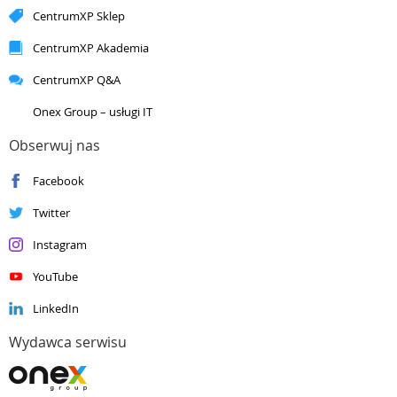
Silver
Application Development
CentrumXP Sklep
Silver
Application Integration
Silver
Cloud Platform
CentrumXP Akademia
Silver
Cloud Productivity
CentrumXP Q&A
Silver
Collaboration and Content
Silver
Data Analytics
Onex Group – usługi IT
Silver
Data Platform
Silver
DevOps
Obserwuj nas
Silver
Datacenter
Facebook
Silver
Enterprise Mobility Management
Silver
Small and Midmarket Cloud Solutions
Twitter
Instagram
YouTube
LinkedIn
Wydawca serwisu