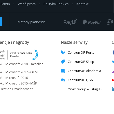
ulamin
Współpraca
Polityka Cookies
Kontakt
Metody płatności:
ncje i nagrody
Nasze serwisy
O
CentrumXP Portal
CentrumXP Sklep
ku Microsoft 2018 – Reseller
CentrumXP Akademia
oku Microsoft 2017 - OEM
oku Microsoft 2016
CentrumXP Q&A
oku Microsoft 2015 - MŚP
lication Development
Onex Group – usługi IT
ication Integration
ud Platform
ud Productivity
a Platform