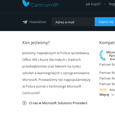
Jak kupić?
Reg
Zapisz się
Newsletter
Kim jesteśmy?
Kompete
Jesteśmy największym w Polsce sprzedawcą
Office 365 i Azure dla małych i średnich
Partner Ro
przedsiębiorstw oraz liderem na rynku
Partner R
szkoleń e-learningowych z oprogramowania
Partner R
Microsoft. Prowadzimy też najpopularniejszy
Partner R
w Polsce portal o technologii Microsoft -
Gold
App
CentrumXP.
Więcej
Gold
Appl
Gold
Clo
O nas w Microsoft Solutions Providers
Gold
Clo
Gold
Dat