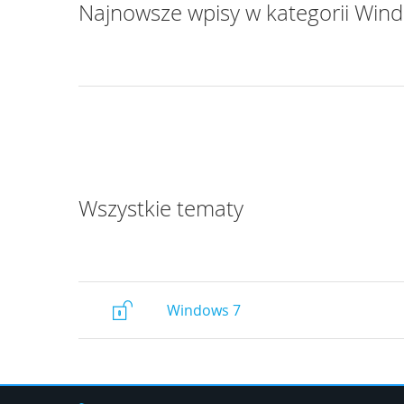
Najnowsze wpisy w kategorii Win
Outlook 2019
Outlook 2019
Szkolenie Outlook 2019
Szczegóły Outlook 2019
Wszystkie tematy
Windows 7