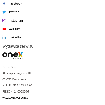
Facebook
Silver
Enterprise Mobility Management
Silver
Small and Midmarket Cloud Solutions
Twitter
Instagram
YouTube
LinkedIn
Wydawca serwisu
Onex Group
Al. Niepodległości 18
02-653 Warszawa
NIP: PL 575-172-64-96
REGON: 240028596
www.OnexGroup.pl