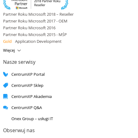
Partner Roku Microsoft 2018 – Reseller
Partner Roku Microsoft 2017 - OEM
Partner Roku Microsoft 2016
Partner Roku Microsoft 2015 - MŚP
Gold
Application Development
Gold
Application Integration
Więcej
Gold
Cloud Platform
Nasze serwisy
Gold
Cloud Productivity
Gold
Data Platform
CentrumXP Portal
Gold
Small and Midmarket Cloud Solutions
Silver
Application Development
CentrumXP Sklep
Silver
Application Integration
Silver
Cloud Platform
CentrumXP Akademia
Silver
Cloud Productivity
CentrumXP Q&A
Silver
Collaboration and Content
Silver
Data Analytics
Onex Group – usługi IT
Silver
Data Platform
Silver
DevOps
Obserwuj nas
Silver
Datacenter