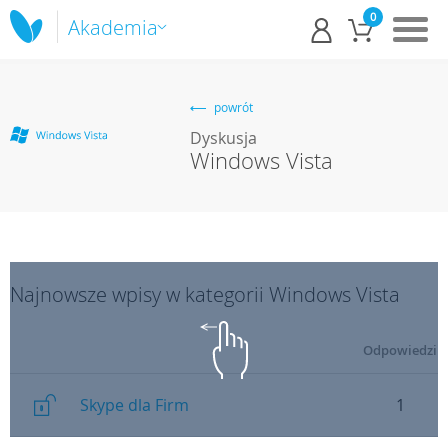
0
Akademia
powrót
Dyskusja
Windows Vista
Najnowsze wpisy w kategorii Windows Vista
Odpowiedzi
Skype dla Firm
1