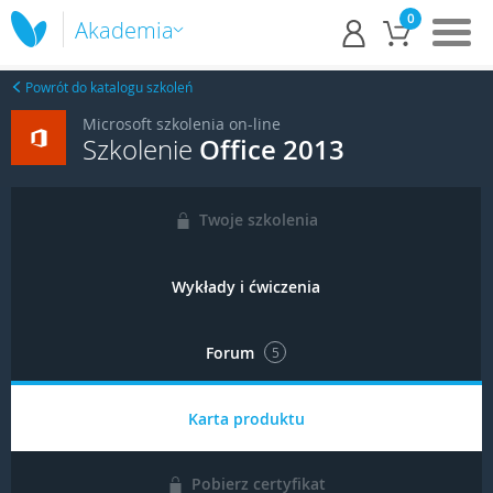
0
Akademia
Powrót do katalogu szkoleń
Microsoft szkolenia on-line
Szkolenie
Office 2013
Twoje szkolenia
Wykłady i ćwiczenia
Forum
5
Karta produktu
Pobierz certyfikat