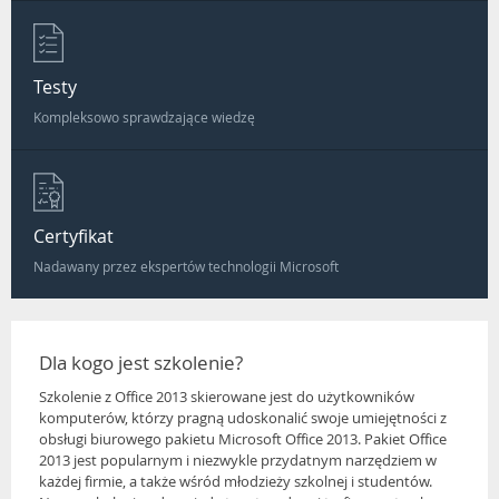
Testy
Kompleksowo sprawdzające wiedzę
Certyfikat
Nadawany przez ekspertów technologii Microsoft
Dla kogo jest szkolenie?
Szkolenie z Office 2013 skierowane jest do użytkowników
komputerów, którzy pragną udoskonalić swoje umiejętności z
obsługi biurowego pakietu Microsoft Office 2013. Pakiet Office
2013 jest popularnym i niezwykle przydatnym narzędziem w
każdej firmie, a także wśród młodzieży szkolnej i studentów.