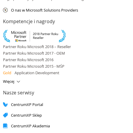
O nas w Microsoft Solutions Providers
Kompetencje i nagrody
Partner Roku Microsoft 2018 – Reseller
Partner Roku Microsoft 2017 - OEM
Partner Roku Microsoft 2016
Partner Roku Microsoft 2015 - MŚP
Gold
Application Development
Gold
Application Integration
Więcej
Gold
Cloud Platform
Nasze serwisy
Gold
Cloud Productivity
Gold
Data Platform
CentrumXP Portal
Gold
Small and Midmarket Cloud Solutions
Silver
Application Development
CentrumXP Sklep
Silver
Application Integration
Silver
Cloud Platform
CentrumXP Akademia
Silver
Cloud Productivity