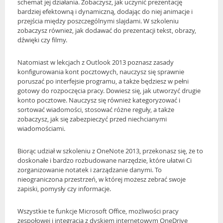
schemat jej działania. Zobaczysz, jak uczynić prezentację
bardziej efektowną i dynamiczną, dodając do niej animacje i
przejścia między poszczególnymi slajdami. W szkoleniu
zobaczysz również, jak dodawać do prezentacji tekst, obrazy,
dźwięki czy filmy.
Natomiast w lekcjach z Outlook 2013 poznasz zasady
konfigurowania kont pocztowych, nauczysz się sprawnie
poruszać po interfejsie programu, a także będziesz w pełni
gotowy do rozpoczęcia pracy. Dowiesz się, jak utworzyć drugie
konto pocztowe. Nauczysz się również kategoryzować i
sortować wiadomości, stosować różne reguły, a także
zobaczysz, jak się zabezpieczyć przed niechcianymi
wiadomościami.
Biorąc udział w szkoleniu z OneNote 2013, przekonasz się, że to
doskonałe i bardzo rozbudowane narzędzie, które ułatwi Ci
zorganizowanie notatek i zarządzanie danymi. To
nieograniczona przestrzeń, w której możesz zebrać swoje
zapiski, pomysły czy informacje.
Wszystkie te funkcje Microsoft Office, możliwości pracy
zespołowej i integracja z dyskiem internetowym OneDrive