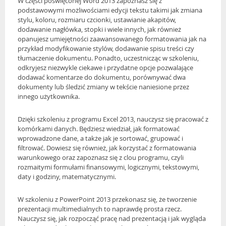
W części poświęconej Word 2013 zapoznasz się z
podstawowymi możliwościami edycji tekstu takimi jak zmiana
stylu, koloru, rozmiaru czcionki, ustawianie akapitów,
dodawanie nagłówka, stopki i wiele innych, jak również
opanujesz umiejętności zaawansowanego formatowania jak na
przykład modyfikowanie stylów, dodawanie spisu treści czy
tłumaczenie dokumentu. Ponadto, uczestnicząc w szkoleniu,
odkryjesz niezwykle ciekawe i przydatne opcje pozwalające
dodawać komentarze do dokumentu, porównywać dwa
dokumenty lub śledzić zmiany w tekście naniesione przez
innego użytkownika.
Dzięki szkoleniu z programu Excel 2013, nauczysz się pracować z
komórkami danych. Będziesz wiedział, jak formatować
wprowadzone dane, a także jak je sortować, grupować i
filtrować. Dowiesz się również, jak korzystać z formatowania
warunkowego oraz zapoznasz się z clou programu, czyli
rozmaitymi formułami finansowymi, logicznymi, tekstowymi,
daty i godziny, matematycznymi.
W szkoleniu z PowerPoint 2013 przekonasz się, że tworzenie
prezentacji multimedialnych to naprawdę prosta rzecz.
Nauczysz się, jak rozpocząć pracę nad prezentacją i jak wygląda