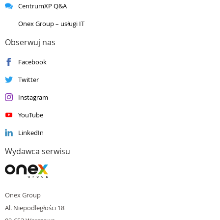
CentrumXP Q&A
Silver
Collaboration and Content
Silver
Data Analytics
Onex Group – usługi IT
Silver
Data Platform
Silver
DevOps
Obserwuj nas
Silver
Datacenter
Facebook
Silver
Enterprise Mobility Management
Silver
Small and Midmarket Cloud Solutions
Twitter
Instagram
YouTube
LinkedIn
Wydawca serwisu
Onex Group
Al. Niepodległości 18