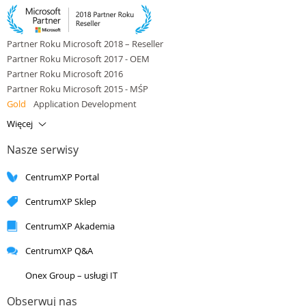
Partner Roku Microsoft 2018 – Reseller
Partner Roku Microsoft 2017 - OEM
Partner Roku Microsoft 2016
Partner Roku Microsoft 2015 - MŚP
Gold
Application Development
Gold
Application Integration
Więcej
Gold
Cloud Platform
Nasze serwisy
Gold
Cloud Productivity
Gold
Data Platform
CentrumXP Portal
Gold
Small and Midmarket Cloud Solutions
Silver
Application Development
CentrumXP Sklep
Silver
Application Integration
Silver
Cloud Platform
CentrumXP Akademia
Silver
Cloud Productivity
CentrumXP Q&A
Silver
Collaboration and Content
Silver
Data Analytics
Onex Group – usługi IT
Silver
Data Platform
Silver
DevOps
Obserwuj nas