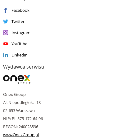
Silver
Datacenter
Facebook
Silver
Enterprise Mobility Management
Silver
Small and Midmarket Cloud Solutions
Twitter
Instagram
YouTube
LinkedIn
Wydawca serwisu
Onex Group
Al. Niepodległości 18
02-653 Warszawa
NIP: PL 575-172-64-96
REGON: 240028596
www.OnexGroup.pl