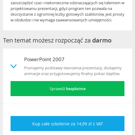
zaoszczędzić czas i niekoniecznie odznaczających się talentem w
projektowaniu prezentacji, gdyż program ten pozwala na
skorzystanie z ogromnej liczby gotowych szablonów, jest prosty
w obsłudze i nie wymaga zaawansowanych umiejętności.
Ten temat możesz rozpocząć za
darmo
PowerPoint 2007
Poznajemy podstawy tworzenia prezentacji, dodajemy
animacje oraz przygotowujemy finalny pokaz slajdów.
Sprawdź
bezpłatnie
Kup całe szkolenie za 14,99 zł z VAT