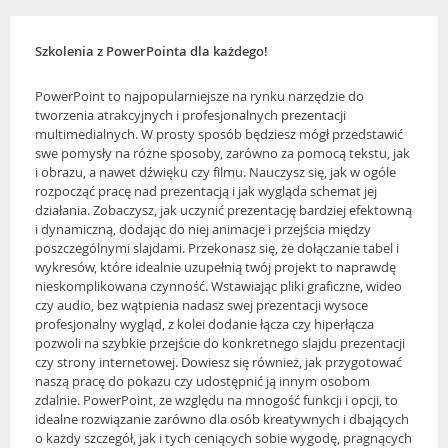
Szkolenia z PowerPointa dla każdego!
PowerPoint to najpopularniejsze na rynku narzędzie do
tworzenia atrakcyjnych i profesjonalnych prezentacji
multimedialnych. W prosty sposób będziesz mógł przedstawić
swe pomysły na różne sposoby, zarówno za pomocą tekstu, jak
i obrazu, a nawet dźwięku czy filmu. Nauczysz się, jak w ogóle
rozpocząć pracę nad prezentacją i jak wygląda schemat jej
działania. Zobaczysz, jak uczynić prezentację bardziej efektowną
i dynamiczną, dodając do niej animacje i przejścia między
poszczególnymi slajdami. Przekonasz się, że dołączanie tabel i
wykresów, które idealnie uzupełnią twój projekt to naprawdę
nieskomplikowana czynność. Wstawiając pliki graficzne, wideo
czy audio, bez wątpienia nadasz swej prezentacji wysoce
profesjonalny wygląd, z kolei dodanie łącza czy hiperłącza
pozwoli na szybkie przejście do konkretnego slajdu prezentacji
czy strony internetowej. Dowiesz się również, jak przygotować
naszą pracę do pokazu czy udostępnić ją innym osobom
zdalnie. PowerPoint, ze względu na mnogość funkcji i opcji, to
idealne rozwiązanie zarówno dla osób kreatywnych i dbających
o każdy szczegół, jak i tych ceniących sobie wygodę, pragnących