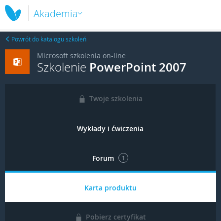
Akademia
Powrót do katalogu szkoleń
Microsoft szkolenia on-line
Szkolenie
PowerPoint 2007
Twoje szkolenia
Wykłady i ćwiczenia
Forum
1
Karta produktu
Pobierz certyfikat