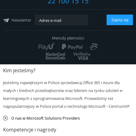
22 100 15 15
Regulamin
Współpraca
Zapisz się
Newsletter
Polityka Cookies
Metody płatności:
Kontakt
Kim jesteśmy?
Jesteśmy największym w Polsce sprzedawcą Office 365 i Azure dla
małych i średnich przedsiębiorstw oraz liderem na rynku szkoleń e-
learningowych z oprogramowania Microsoft. Prowadzimy też
najpopularniejszy w Polsce portal o technologii Microsoft - CentrumXP.
O nas w Microsoft Solutions Providers
Kompetencje i nagrody