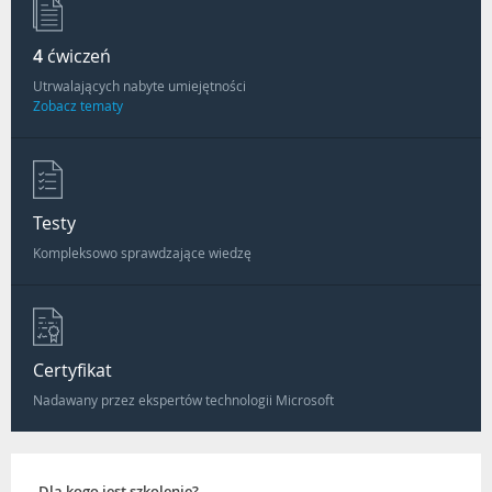
4
ćwiczeń
Utrwalających nabyte umiejętności
Zobacz tematy
Testy
Kompleksowo sprawdzające wiedzę
Certyfikat
Nadawany przez ekspertów technologii Microsoft
Dla kogo jest szkolenie?