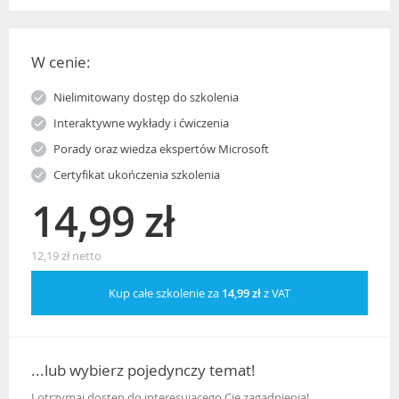
W cenie:
Nielimitowany dostęp do szkolenia
Interaktywne wykłady i ćwiczenia
Porady oraz wiedza ekspertów Microsoft
Certyfikat ukończenia szkolenia
14,99 zł
12,19 zł netto
Kup całe szkolenie za
14,99 zł
z VAT
...lub wybierz pojedynczy temat!
I otrzymaj dostęp do interesującego Cię zagadnienia!