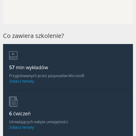
Co zawiera szkolenie?
57
min wykładów
Przygotowanych przez pasjonatów Microsoft
Zobacz tematy
6
ćwiczeń
Utrwalających nabyte umiejętności
Zobacz tematy