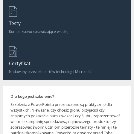
Testy
Kompleksowo sprawdzające wiedzę
Certyfikat
Nadawany przez ekspertów technologii Microsoft
Dla kogo jest szkolenie?
Szkolenia z PowerPointa przeznaczone są praktycznie dla
wszystkich. Nieważne, czy chcesz gronu przyjaciół czy
znajomych pokazać album z wakacji czy ślubu, zaprezentować
w firmie kampanię sprzedażową najnowszego produktu czy
zobrazować swoim uczniom przeróżne tematy - te mniej i te
bardziej skomplikowane. PowerPoint otworzy przed Tobą