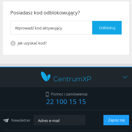
Posiadasz kod odblokowujący?
Jak uzyskać kod?
Jak kupić?
Pomoc i zamówienia:
22 100 15 15
Regulamin
Współpraca
Zapisz się
Newsletter
Polityka Cookies