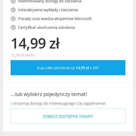
Nielimitowany dostęp do szkolenia
Interaktywne wykłady i ćwiczenia
Porady oraz wiedza ekspertów Microsoft
Certyfikat ukończenia szkolenia
14,99 zł
12,19 zł netto
Kup całe szkolenie za
14,99 zł
z VAT
...lub wybierz pojedynczy temat!
I otrzymaj dostęp do interesującego Cię zagadnienia!
ZOBACZ DOSTĘPNE TEMATY