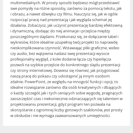
multimedialnych. W prosty sposób będziesz mógł przedstawić
swe pomysły na różne sposoby, zarówno za pomocą tekstu, jak
i obrazu, a nawet dźwięku czy filmu. Nauczysz się, jak w ogóle
rozpocząć pracę nad prezentacją i jak wygląda schemat jej
działania. Zobaczysz, jak uczynić prezentację bardziej efektowną
i dynamiczną, dodając do niej animacje i przejścia między
poszczególnymi slajdami. Przekonasz się, że dołączanie tabel i
wykresów, które idealnie uzupełnią twój projekt to naprawdę
nieskomplikowana czynność. Wstawiając pliki graficzne, wideo
czy audio, bez wątpienia nadasz swej prezentacji wysoce
profesjonalny wygląd, z kolei dodanie łącza czy hiperłącza
pozwoli na szybkie przejście do konkretnego slajdu prezentacji
czy strony internetowej. Dowiesz się również, jak przygotować
naszą pracę do pokazu czy udostępnić ją innym osobom
zdalnie. PowerPoint, ze względu na mnogość funkcji i opcji, to
idealne rozwiązanie zarówno dla osób kreatywnych i dbających
o każdy szczegół, jak i tych ceniących sobie wygodę, pragnących
zaoszczędzić czas i niekoniecznie odznaczających się talentem w
projektowaniu prezentacji, gdyż program ten pozwala na
skorzystanie z ogromnej liczby gotowych szablonów, jest prosty
w obsłudze i nie wymaga zaawansowanych umiejętności.