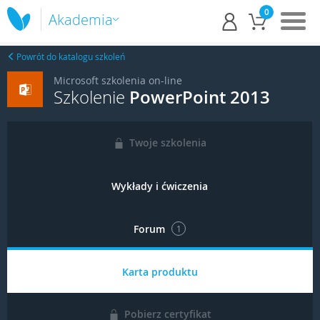
0
Akademia
Powrót do katalogu szkoleń
Microsoft szkolenia on-line
Szkolenie
PowerPoint 2013
Twoje szkolenia
Wykłady i ćwiczenia
Forum
1
Karta produktu
Pobierz certyfikat