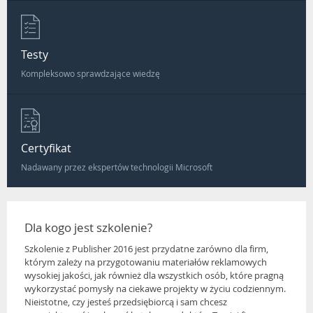
Testy
Kompleksowo sprawdzające wiedzę
Certyfikat
Nadawany przez ekspertów technologii Microsoft
Dla kogo jest szkolenie?
Szkolenie z Publisher 2016 jest przydatne zarówno dla firm,
którym zależy na przygotowaniu materiałów reklamowych
wysokiej jakości, jak również dla wszystkich osób, które pragną
wykorzystać pomysły na ciekawe projekty w życiu codziennym.
Nieistotne, czy jesteś przedsiębiorcą i sam chcesz