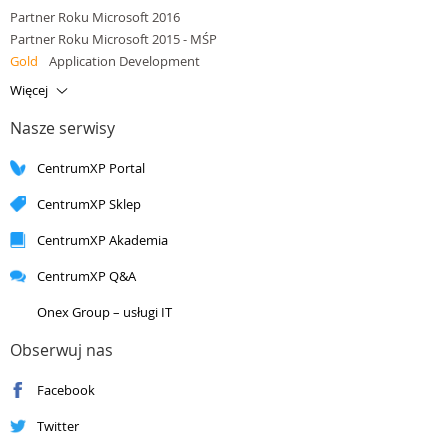
Partner Roku Microsoft 2016
Partner Roku Microsoft 2015 - MŚP
Gold
Application Development
Gold
Application Integration
Więcej
Gold
Cloud Platform
Nasze serwisy
Gold
Cloud Productivity
Gold
Data Platform
CentrumXP Portal
Gold
Small and Midmarket Cloud Solutions
Silver
Application Development
CentrumXP Sklep
Silver
Application Integration
Silver
Cloud Platform
CentrumXP Akademia
Silver
Cloud Productivity
CentrumXP Q&A
Silver
Collaboration and Content
Silver
Data Analytics
Onex Group – usługi IT
Silver
Data Platform
Silver
DevOps
Obserwuj nas
Silver
Datacenter
Facebook
Silver
Enterprise Mobility Management
Silver
Small and Midmarket Cloud Solutions
Twitter