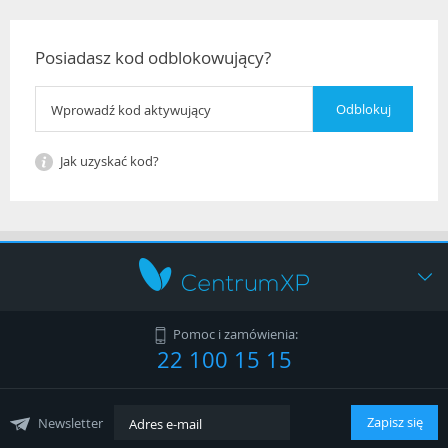
Posiadasz kod odblokowujący?
Jak uzyskać kod?
Jak kupić?
Pomoc i zamówienia:
22 100 15 15
Regulamin
Współpraca
Zapisz się
Newsletter