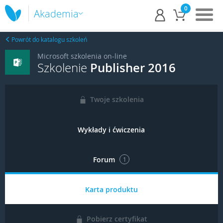
0
Akademia
Powrót do katalogu szkoleń
Microsoft szkolenia on-line
Szkolenie
Publisher 2016
Twoje szkolenia
Wykłady i ćwiczenia
Forum
1
Karta produktu
Pobierz certyfikat