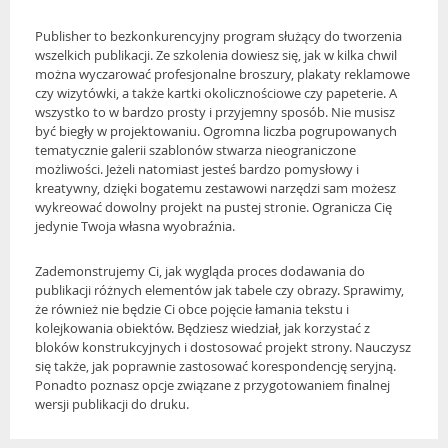
Publisher to bezkonkurencyjny program służący do tworzenia
wszelkich publikacji. Ze szkolenia dowiesz się, jak w kilka chwil
można wyczarować profesjonalne broszury, plakaty reklamowe
czy wizytówki, a także kartki okolicznościowe czy papeterie. A
wszystko to w bardzo prosty i przyjemny sposób. Nie musisz
być biegły w projektowaniu. Ogromna liczba pogrupowanych
tematycznie galerii szablonów stwarza nieograniczone
możliwości. Jeżeli natomiast jesteś bardzo pomysłowy i
kreatywny, dzięki bogatemu zestawowi narzędzi sam możesz
wykreować dowolny projekt na pustej stronie. Ogranicza Cię
jedynie Twoja własna wyobraźnia.
Zademonstrujemy Ci, jak wygląda proces dodawania do
publikacji różnych elementów jak tabele czy obrazy. Sprawimy,
że również nie będzie Ci obce pojęcie łamania tekstu i
kolejkowania obiektów. Będziesz wiedział, jak korzystać z
bloków konstrukcyjnych i dostosować projekt strony. Nauczysz
się także, jak poprawnie zastosować korespondencję seryjną.
Ponadto poznasz opcje związane z przygotowaniem finalnej
wersji publikacji do druku.