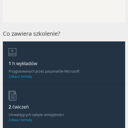
Co zawiera szkolenie?
1
h wykładów
Przygotowanych przez pasjonatów Microsoft
Zobacz tematy
2
ćwiczeń
Utrwalających nabyte umiejętności
Zobacz tematy