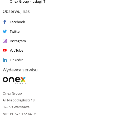
Onex Group – usługi IT
Silver
Data Platform
Silver
DevOps
Obserwuj nas
Silver
Datacenter
Facebook
Silver
Enterprise Mobility Management
Silver
Small and Midmarket Cloud Solutions
Twitter
Instagram
YouTube
LinkedIn
Wydawca serwisu
Onex Group
Al. Niepodległości 18
02-653 Warszawa
NIP: PL 575-172-64-96