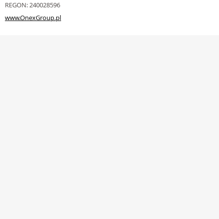
REGON: 240028596
www.OnexGroup.pl