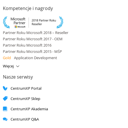
Kompetencje i nagrody
Partner Roku Microsoft 2018 – Reseller
Partner Roku Microsoft 2017 - OEM
Partner Roku Microsoft 2016
Partner Roku Microsoft 2015 - MŚP
Gold
Application Development
Gold
Application Integration
Więcej
Gold
Cloud Platform
Nasze serwisy
Gold
Cloud Productivity
Gold
Data Platform
CentrumXP Portal
Gold
Small and Midmarket Cloud Solutions
Silver
Application Development
CentrumXP Sklep
Silver
Application Integration
Silver
Cloud Platform
CentrumXP Akademia
Silver
Cloud Productivity
CentrumXP Q&A
Silver
Collaboration and Content
Silver
Data Analytics