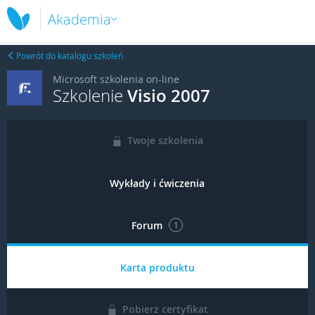
Akademia
Powrót do katalogu szkoleń
Microsoft szkolenia on-line
Szkolenie
Visio 2007
Twoje szkolenia
Wykłady i ćwiczenia
Forum
1
Karta produktu
Pobierz certyfikat