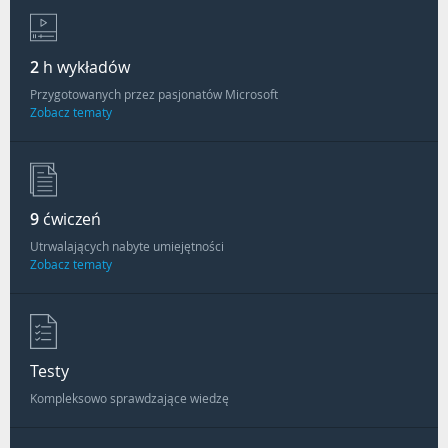
2
h wykładów
Przygotowanych przez pasjonatów Microsoft
Zobacz tematy
9
ćwiczeń
Utrwalających nabyte umiejętności
Zobacz tematy
Testy
Kompleksowo sprawdzające wiedzę