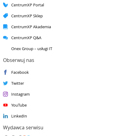
CentrumXP Portal
Gold
Small and Midmarket Cloud Solutions
Silver
Application Development
CentrumXP Sklep
Silver
Application Integration
Silver
Cloud Platform
CentrumXP Akademia
Silver
Cloud Productivity
CentrumXP Q&A
Silver
Collaboration and Content
Silver
Data Analytics
Onex Group – usługi IT
Silver
Data Platform
Silver
DevOps
Obserwuj nas
Silver
Datacenter
Facebook
Silver
Enterprise Mobility Management
Silver
Small and Midmarket Cloud Solutions
Twitter
Instagram
YouTube
LinkedIn
Wydawca serwisu