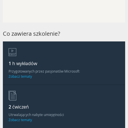
Co zawiera szkolenie?
1
h wykładów
Przygotowanych przez pasjonatów Microsoft
Zobacz tematy
2
ćwiczeń
Utrwalających nabyte umiejętności
Zobacz tematy