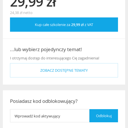
29,99 zł
24,38 zł netto
Kup całe szkolenie za
29,99 zł
z VAT
...lub wybierz pojedynczy temat!
I otrzymaj dostęp do interesującego Cię zagadnienia!
ZOBACZ DOSTĘPNE TEMATY
Posiadasz kod odblokowujący?