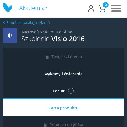
0
Akademia
Powrót do katalogu szkoleń
Microsoft szkolenia on-line
Szkolenie
Visio 2016
Twoje szkolenia
Wykłady i ćwiczenia
Forum
1
Karta produktu
Pobierz certyfikat