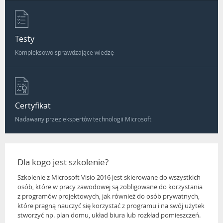
Testy
Kompleksowo sprawdzające wiedzę
Certyfikat
Nadawany przez ekspertów technologii Microsoft
Dla kogo jest szkolenie?
Szkolenie z Microsoft Visio 2016 jest skierowane do wszystkich
osób, które w pracy zawodowej są zobligowane do korzystania
z programów projektowych, jak również do osób prywatnych,
które pragną nauczyć się korzystać z programu i na swój użytek
stworzyć np. plan domu, układ biura lub rozkład pomieszczeń.