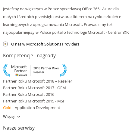
Jesteśmy największym w Polsce sprzedawcą Office 365 i Azure dla
małych i średnich przedsiębiorstw oraz liderem na rynku szkoleń e-
learningowych z oprogramowania Microsoft. Prowadzimy też
najpopularniejszy w Polsce portal o technologii Microsoft - CentrumXP.
O nas w Microsoft Solutions Providers
Kompetencje i nagrody
Partner Roku Microsoft 2018 – Reseller
Partner Roku Microsoft 2017 - OEM
Partner Roku Microsoft 2016
Partner Roku Microsoft 2015 - MŚP
Gold
Application Development
Gold
Application Integration
Więcej
Gold
Cloud Platform
Nasze serwisy
Gold
Cloud Productivity
Gold
Data Platform